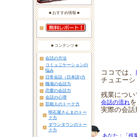
■ おすすめ情報 ■
■ コンテンツ ■
会話の方法
コミュニケーションの
悩み
ココでは、
日常会話（日本語)力
チュエーシ
職場の会話力
恋愛の会話力
残業につい
会話の心理
を
会話の流れ
芸能人のトーク力
実際の会話
明石屋さんまのトー
ク力
ダウンタウンのトー
ク力
あなた：「残