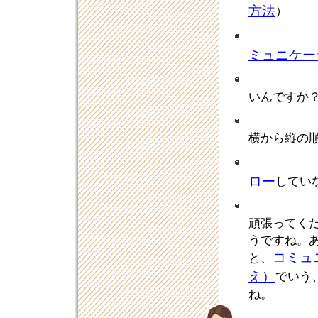
方法
）
ミュニケー
いんですか
横から縦の
ロー
してい
頑張ってく
うですね。
コミュ
と、
え）
でいう
ね。