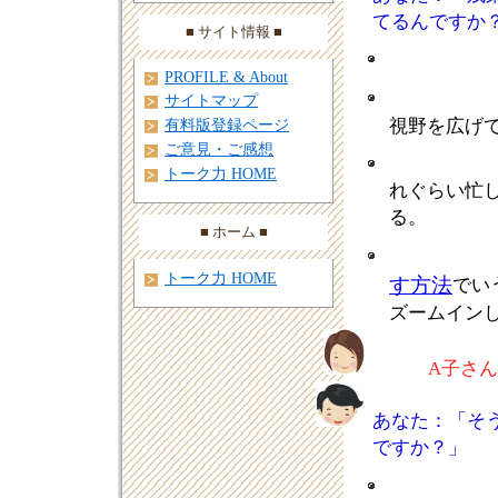
てるんですか
■ サイト情報 ■
PROFILE & About
サイトマップ
視野を広げ
有料版登録ページ
ご意見・ご感想
トーク力 HOME
れぐらい忙
る。
■ ホーム ■
トーク力 HOME
す方法
でい
ズームイン
A子さ
あなた：「そ
ですか？」