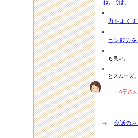
ね。では」
力をよくす
ョン能力を
も良い。
とスムーズ
A子さ
会話のネ