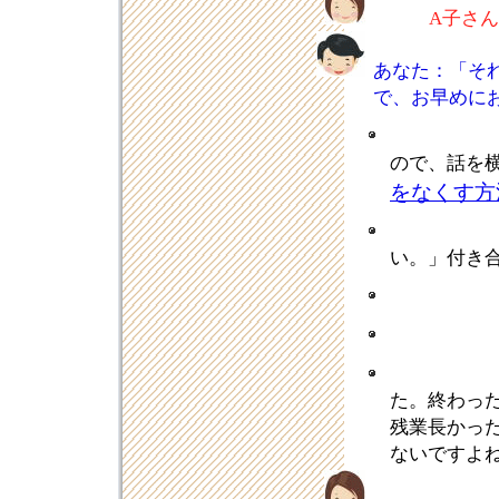
A子さ
あなた：「そ
で、お早めに
ので、話を
をなくす方
い。」付き
た。終わっ
残業長かっ
ないですよ