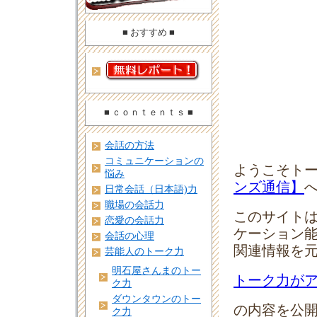
■ おすすめ ■
■ ｃｏｎｔｅｎｔｓ ■
会話の方法
コミュニケーションの
ようこそト
悩み
ンズ通信】
へ
日常会話（日本語)力
職場の会話力
このサイトは
恋愛の会話力
ケーション
会話の心理
関連情報を
芸能人のトーク力
明石屋さんまのトー
トーク力が
ク力
ダウンタウンのトー
の内容を公
ク力