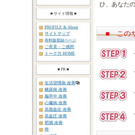
ひ、あなたの
■ サイト情報 ■
PROFILE & About
■ この
サイトマップ
有料版登録ページ
ご意見・ご感想
トーク力 HOME
■ PR ■
生活習慣病 改善
糖尿病 改善
脳卒中 改善
心臓病 改善
高脂血症 改善
高血圧 改善
肥満 改善
痔