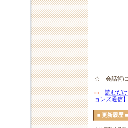
☆ 会話術
読むだけ
ョンズ通信
■ 更新履歴 ■