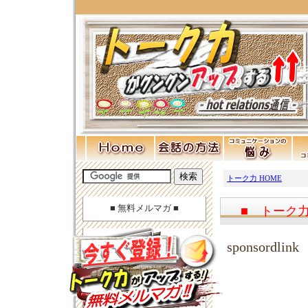
トーク力 HOME
■ 無料メルマガ ■
■ トーク
sponsordlink