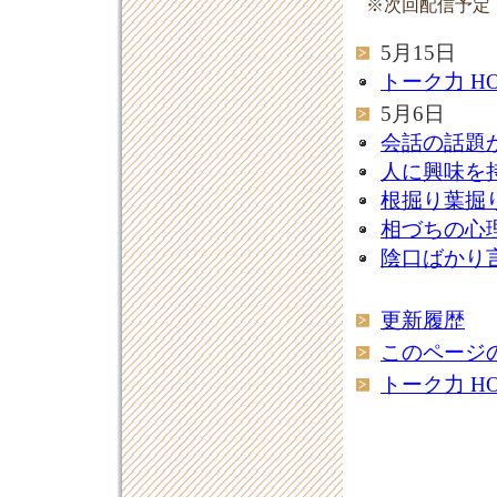
※次回配信予定
5月15日
トーク力 H
5月6日
会話の話題
人に興味を
根掘り葉掘
相づちの心
陰口ばかり
更新履歴
このページの
トーク力 H