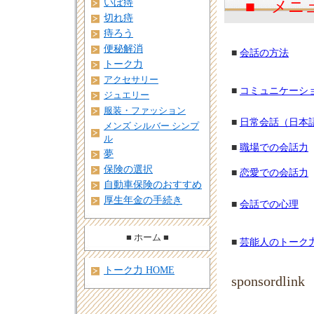
いぼ痔
■ メニ
切れ痔
痔ろう
便秘解消
■
会話の方法
トーク力
アクセサリー
■
コミュニケーシ
ジュエリー
服装・ファッション
■
日常会話（日本語
メンズ シルバー シンプ
ル
■
職場での会話力
夢
保険の選択
■
恋愛での会話力
自動車保険のおすすめ
厚生年金の手続き
■
会話での心理
■ ホーム ■
■
芸能人のトーク
トーク力 HOME
sponsordlink