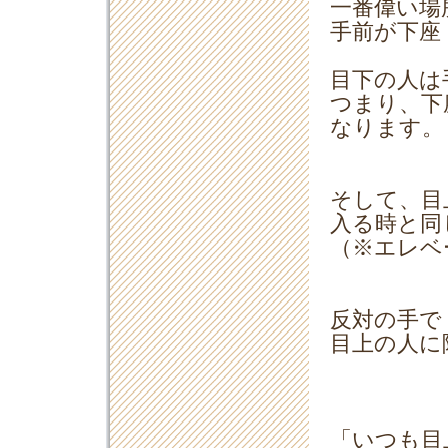
一番偉い場
手前が下座
目下の人は
つまり、下
なります。
そして、目
入る時と同
（※エレベ
反対の手で
目上の人に
「いつも目