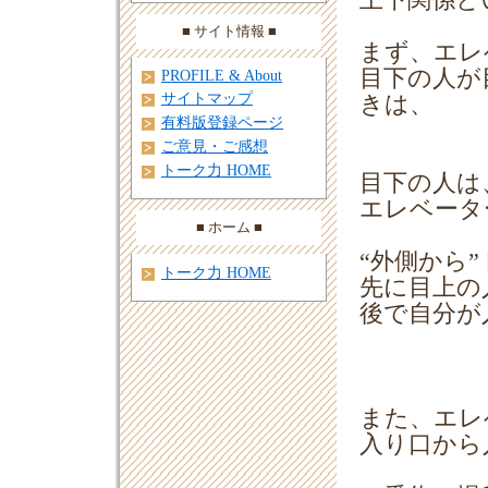
上下関係と
■ サイト情報 ■
まず、エレ
目下の人が
PROFILE & About
サイトマップ
きは、
有料版登録ページ
ご意見・ご感想
トーク力 HOME
目下の人は
エレベータ
■ ホーム ■
“外側から
トーク力 HOME
先に目上の
後で自分が
また、エレ
入り口から