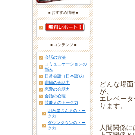
■ おすすめ情報 ■
■ コンテンツ ■
会話の方法
コミュニケーションの
悩み
日常会話（日本語)力
職場の会話力
どんな場面
恋愛の会話力
が、
会話の心理
エレベータ
芸能人のトーク力
ります。
明石屋さんまのトー
ク力
ダウンタウンのトー
人間関係に
ク力