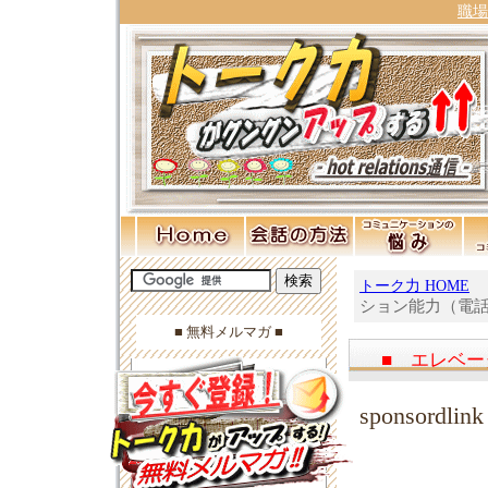
職場
トーク力 HOME
ション能力（電
■ 無料メルマガ ■
■ エレベー
sponsordlink