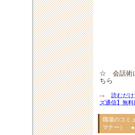
☆ 会話術
ちら
読むだけ
ズ通信】無料
職場のコミ
マナー） ●